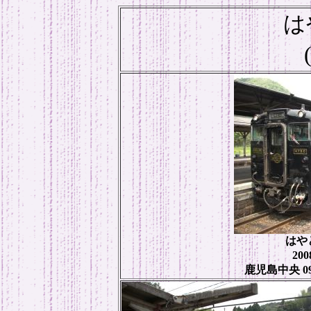
は
はやと
20
鹿児島中央 09: