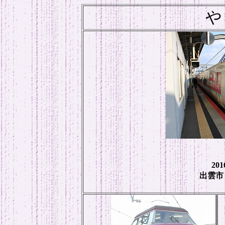
や
20
出雲市 1