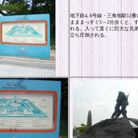
地下鉄4, 6号線・三角地駅12
まままっすぐ1～2分歩くと、
れる。入って直ぐに巨大な兄
立ち圧倒される。