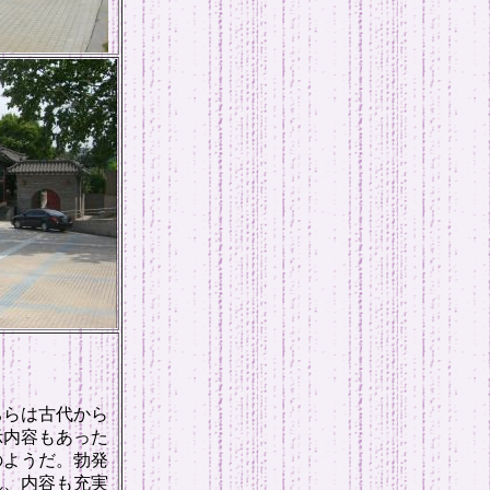
ちらは古代から
示内容もあった
のようだ。勃発
れ、内容も充実