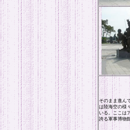
そのまま進ん
は陸海空の様
いる。ここは
誇る軍事博物