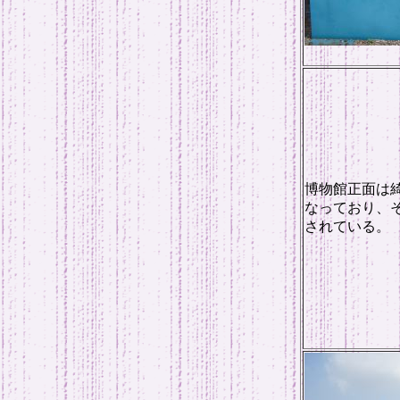
博物館正面は
なっており、
されている。