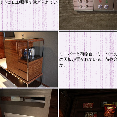
ようにLED照明で縁どられてい
ミニバーと荷物台。ミニバー
の天板が置かれている。荷物
か。