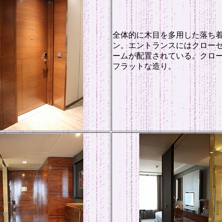
全体的に木目を多用した落ち
ン。エントランスにはクロー
ームが配置されている。クロ
フラットな造り。