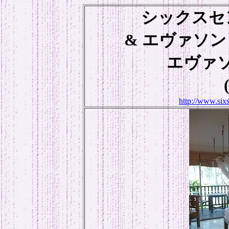
シックスセ
& エヴァソ
エヴァ
http://www.six