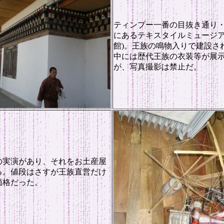
ティンプー一番の目抜き通り
にあるテキスタイルミュージア
館)。王族の鳴物入りで建設さ
中には歴代王族の衣装等が展
が、写真撮影は禁止だ。
の実演があり、それをお土産屋
る。値段はさすが王族直営だけ
価格だった。