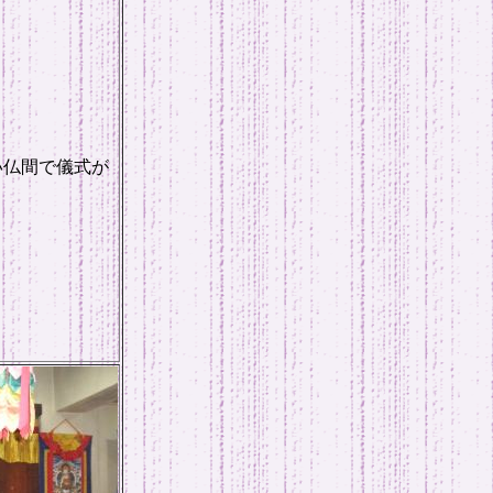
い仏間で儀式が